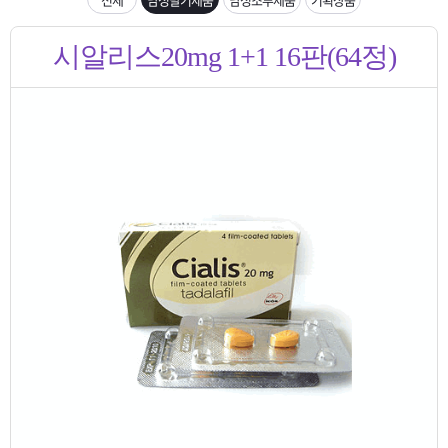
은?
구
꼴
섹
입금확인이 안되는 상황을 대비해 꼭 입금후 고객센터 연락바랍니다.
시알리스20mg 1+1 16판(64정)
매
사
스
고
[2026구정 연휴]설 연휴 배송 및 휴무 안내
노
객
마
하
센
이
주
우
터
페
문
이
조
지
회