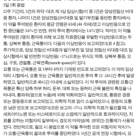
1일 1회 용법
12주 기간의, 3건의 위약 -대조 제 3상 임상시험(이 중 2건은 양성전립선 비대
증 환자, 나머지 1건은 양성전립선비대증 및 발기부전을 동반한 환자)에서,
이 약을 투여받은 환자의 평균 연령은 63세 (44 -93세)였고 이상반응으로 인
한 중단율은 3.6%인 반면, 위약 투여 환자에서는 1.6%였다. 적어도 이 약을
투여받은 2명의 환자에 의해 보고된 치료중단을 유발한 이상반응으로는 두
통, 상복부 통증, 근육통이다. 다음의 이상반응이 보고되었다(표 4 참고).
추가적으로, 양성 전립선 비대증과 발기부전 및 양성 전립선 비대증 대조 임
상시험에서 덜 빈번한 이상반응( <1%)으로는 위식도 역류, 상복부 통증, 오
심, 구토, 관절통, 근육연축(muscle spasm)이 있다.
요통 또는 근육통은 표 1부터 4까지 기재된 빈도로 보고되었다. 이 약의 임상
약리 시험에서, 요통 또는 근육통은 일반적으로 투여 후 12 -24시간 후에 발생
하였고, 일반적으로 48시간 이내에 소실되었다. 이 약 투여와 관련된 요통/근
육통은 확산 양측 하부 허리, 둔부, 대퇴 또는 등허리 근육 불편의 특징을 나
타내며, 횡와위(옆으로 누움)에 의해 악화되었다. 일반적으로, 통증은 경증
또는 중등증으로 보고되었고, 의학적 치료 없이 소실되었으나, 중증의 요통
은 낮은 빈도로 보고되었다(모든 보고의 <5%). 의학적 치료가 필요할 때, 아
세트아미노펜 또는 비스테로이드성 소염제가 일반적으로 효과적이지만, 치
료를 요하는 피험자의 일부에서, 경도의 마약성(예. 코데인) 진통제가 사용되
었다. 전반적으로, 필요 시 용법으로 이 약을 투여한 모든 피험자의 약 0.5%
가 요통/근육통의 결과로 투여를 중단하였다. 1년간 공개 연장 시험에서, 요