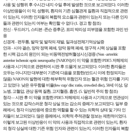
사용 및 성행위 후 수시간 내지 수일 후에 발생한 것으로 보고되었다. 이러한
이상반응들이 이 약, 성행위, 환자의 기존 심혈관계 질환과 직접적으로 관련
이 있는지, 이러한 인자들의 복합적 요소들과 관련이 있는지 또는 다른 인자
들과 관련이 있는지 여부는 확인할 수 없다 (1. 경고 항 참조)
전신 - 두드러기, 스티븐 -존슨 증후군, 표피 박리성 피부염을 포함한 과민 반
응
신경계 - 편두통, 발작 및 발작의 재발, 일과성전체기억상실증
안과 - 시야 결손, 망막 정맥 폐쇄, 망막 동맥 폐쇄, 영구적 시력 상실을 포함
한 시력 감소의 원인이 되는 비동맥전방허혈성시신경증 (Non -arteritic
anterior ischemic optic neuropathy [NAION])이 이 약을 포함한 PDE5 저해제의
사용과 시기적으로 관련하여 시판 후 드물게 보고되었다. 이러한 환자들은
모두는 아니지만 대부분이 기존에 다음을 포함한(반드시 이에 한정되지는
않음) NAION의 발현에 대한 해부학적 위험인자 또는 혈관 위험 인자를 가지
고 있었다: 낮은 유두함몰 비율(low cup/ disc ratio, crowded disc), 50세 이상, 당
뇨병, 고혈압, 관상 동맥 질환, 고지혈증, 흡연. (5. 일반적 주의 항 참조)
청각— 시판 후 이 약을 포함한 PDE5 저해제의 사용과 시기적으로 연관성이
있는 것으로 갑작스러운 청각 상실 또는 감소의 증례가 보고되었다. 일부 증
례에서, 청각 이상반응에 중요한 역할을 할 수 있는 의학적 상태 및 기타 인
자들이 보고되었다. 많은 증례에서, 의학적 추적관찰 정보는 제한적이었다.
이렇게 보고된 이상반응이 이 약의 사용과 직접적으로 관련이 있는지, 환자
의 청각 상실에 대한 기존 위험 인자와 관련이 있는지, 이러한 인자들의 복합