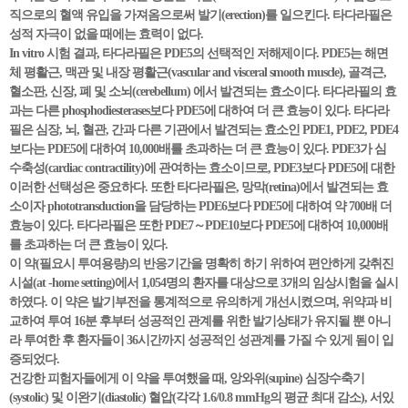
직으로의 혈액 유입을 가져옴으로써 발기(erection)를 일으킨다. 타다라필은
성적 자극이 없을 때에는 효력이 없다.
In vitro 시험 결과, 타다라필은 PDE5의 선택적인 저해제이다. PDE5는 해면
체 평활근, 맥관 및 내장 평활근(vascular and visceral smooth muscle), 골격근,
혈소판, 신장, 폐 및 소뇌(cerebellum) 에서 발견되는 효소이다. 타다라필의 효
과는 다른 phosphodiesterases보다 PDE5에 대하여 더 큰 효능이 있다. 타다라
필은 심장, 뇌, 혈관, 간과 다른 기관에서 발견되는 효소인 PDE1, PDE2, PDE4
보다는 PDE5에 대하여 10,000배를 초과하는 더 큰 효능이 있다. PDE3가 심
수축성(cardiac contractility)에 관여하는 효소이므로, PDE3보다 PDE5에 대한
이러한 선택성은 중요하다. 또한 타다라필은, 망막(retina)에서 발견되는 효
소이자 phototransduction을 담당하는 PDE6보다 PDE5에 대하여 약 700배 더
효능이 있다. 타다라필은 또한 PDE7～PDE10보다 PDE5에 대하여 10,000배
를 초과하는 더 큰 효능이 있다.
이 약(필요시 투여용량)의 반응기간을 명확히 하기 위하여 편안하게 갖취진
시설(at -home setting)에서 1,054명의 환자를 대상으로 3개의 임상시험을 실시
하였다. 이 약은 발기부전을 통계적으로 유의하게 개선시켰으며, 위약과 비
교하여 투여 16분 후부터 성공적인 관계를 위한 발기상태가 유지될 뿐 아니
라 투여한 후 환자들이 36시간까지 성공적인 성관계를 가질 수 있게 됨이 입
증되었다.
건강한 피험자들에게 이 약을 투여했을 때, 앙와위(supine) 심장수축기
(systolic) 및 이완기(diastolic) 혈압(각각 1.6/0.8 mmHg의 평균 최대 감소), 서있