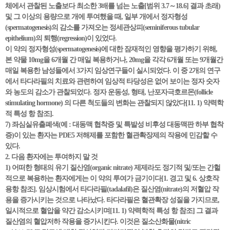
체에서 관찰된 노출보다 최소한 3배를 넘는 노출[범위 3.7～18.6] 결과 초래)
및 그 이상의 용량으로 개에 투여했을 때, 일부 개에서 정자형성
(spermatogenesis)의 감소를 가져오는 정세관상피(seminiferous tubular
epithelium)의 퇴행(regression)이 있었다.
이 약의 정자형성(spermatogenesis)에 대한 잠재적인 영향을 평가하기 위해,
본 약물 10mg을 6개월 간 매일 복용하거나, 20mg을 각각 6개월 또는 9개월간
매일 복용한 남성들에서 3가지 임상연구들이 실시되었다. 이 중 2개의 연구
에서 타다라필의 치료와 관련하여 임상적 타당성은 없어 보이는 정자 숫자
와 농도의 감소가 관찰되었다. 정자 운동성, 형태, 난포자극호르몬(follicle
stimulating hormone) 의 다른 척도들의 변화는 관찰되지 않았다[11. 1) 약력학
적 특성 항 참조].
7) 좌심실유출폐색(예 : 대동맥 협착증 및 특발성 비후성 대동맥판 하부 협착
증)이 있는 환자는 PDE5 저해제를 포함한 혈관확장제의 작용에 민감할 수
있다.
2. 다음 환자에는 투여하지 말 것
1) 어떠한 형태의 유기 질산염(organic nitrate) 제제라도 정기적 및/또는 간헐
적으로 복용하는 환자에게는 이 약의 투여가 금기이다[1. 경고 및 6. 상호작
용항 참조]. 임상시험에서 타다라필(tadalafil)은 질산염(nitrate)의 저혈압 작
용을 증가시키는 것으로 나타났다. 타다라필은 혈관확장 성질을 가지므로,
일시적으로 혈압을 약간 감소시키며[11. 1) 약력학적 특성 항 참조] 그 결과
질산염의 혈압저하 작용을 증가시킨다. 이것은 질소산화물(nitric