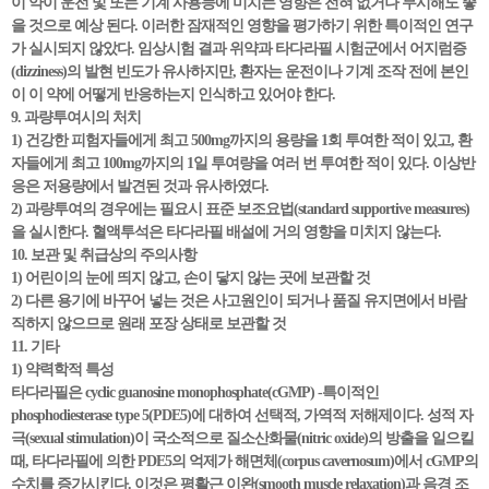
이 약이 운전 및 또는 기계 사용능에 미치는 영향은 전혀 없거나 무시해도 좋
을 것으로 예상 된다. 이러한 잠재적인 영향을 평가하기 위한 특이적인 연구
가 실시되지 않았다. 임상시험 결과 위약과 타다라필 시험군에서 어지럼증
(dizziness)의 발현 빈도가 유사하지만, 환자는 운전이나 기계 조작 전에 본인
이 이 약에 어떻게 반응하는지 인식하고 있어야 한다.
9. 과량투여시의 처치
1) 건강한 피험자들에게 최고 500mg까지의 용량을 1회 투여한 적이 있고, 환
자들에게 최고 100mg까지의 1일 투여량을 여러 번 투여한 적이 있다. 이상반
응은 저용량에서 발견된 것과 유사하였다.
2) 과량투여의 경우에는 필요시 표준 보조요법(standard supportive measures)
을 실시한다. 혈액투석은 타다라필 배설에 거의 영향을 미치지 않는다.
10. 보관 및 취급상의 주의사항
1) 어린이의 눈에 띄지 않고, 손이 닿지 않는 곳에 보관할 것
2) 다른 용기에 바꾸어 넣는 것은 사고원인이 되거나 품질 유지면에서 바람
직하지 않으므로 원래 포장 상태로 보관할 것
11. 기타
1) 약력학적 특성
타다라필은 cyclic guanosine monophosphate(cGMP) -특이적인
phosphodiesterase type 5(PDE5)에 대하여 선택적, 가역적 저해제이다. 성적 자
극(sexual stimulation)이 국소적으로 질소산화물(nitric oxide)의 방출을 일으킬
때, 타다라필에 의한 PDE5의 억제가 해면체(corpus cavernosum)에서 cGMP의
수치를 증가시킨다. 이것은 평활근 이완(smooth muscle relaxation)과 음경 조