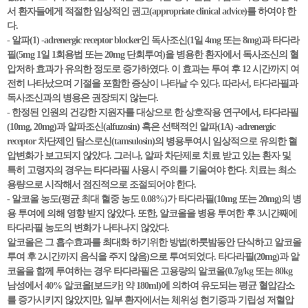
서 환자들에게 적절한 임상적인 권고(appropriate clinical advice)를 하여야 한
다.
- 알파(1) -adrenergic receptor blocker인 독사조신(1일 4mg 또는 8mg)과 타다라
필(5mg 1일 1회용법 또는 20mg 단회투여)을 병용한 환자에서 독사조신의 혈
압저하 효과가 유의한 정도로 증가하였다. 이 효과는 투여 후 12 시간까지 여
전히 나타났으며 기절을 포함한 증상이 나타날 수 있다. 따라서, 타다라필과
독사조신과의 병용은 권장되지 않는다.
- 한정된 인원의 건강한 지원자를 대상으로 한 상호작용 연구에서, 타다라필
(10mg, 20mg)과 알파조신(alfuzosin) 혹은 선택적인 알파(1A) -adrenergic
receptor 차단제인 탐스로신(tamsulosin)의 병용투여시 임상적으로 유의한 혈
압변화가 보고되지 않았다. 그러나, 알파 차단제로 치료 받고 있는 환자 및
특히 고령자의 경우는 타다라필 사용시 주의를 기울여야 한다. 치료는 최소
용량으로 시작해서 점진적으로 조절되어야 한다.
- 알코올 농도(평균 최대 혈중 농도 0.08%)가 타다라필(10mg 또는 20mg)의 병
용 투여에 의해 영향 받지 않았다. 또한, 알코올을 병용 투여한 후 3시간째에
타다라필 농도의 변화가 나타나지 않았다.
알코올은 그 흡수효과를 최대화 하기위한 방법(하룻밤동안 단식하고 알코올
투여 후 2시간까지 음식을 주지 않음)으로 투여되었다. 타다라필(20mg)과 알
코올을 함께 투여하는 경우 타다라필은 고용량의 알코올(0.7g/kg 또는 80kg
남성에서 40% 알코올[보드카] 약 180ml)에 의하여 유도되는 평균 혈압감소
를 증가시키지 않았지만, 일부 환자에서는 체위성 현기증과 기립성 저혈압