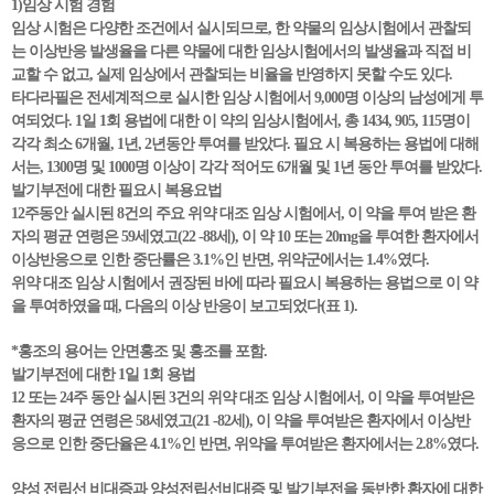
1)임상 시험 경험
임상 시험은 다양한 조건에서 실시되므로, 한 약물의 임상시험에서 관찰되
는 이상반응 발생율을 다른 약물에 대한 임상시험에서의 발생율과 직접 비
교할 수 없고, 실제 임상에서 관찰되는 비율을 반영하지 못할 수도 있다.
타다라필은 전세계적으로 실시한 임상 시험에서 9,000명 이상의 남성에게 투
여되었다. 1일 1회 용법에 대한 이 약의 임상시험에서, 총 1434, 905, 115명이
각각 최소 6개월, 1년, 2년동안 투여를 받았다. 필요 시 복용하는 용법에 대해
서는, 1300명 및 1000명 이상이 각각 적어도 6개월 및 1년 동안 투여를 받았다.
발기부전에 대한 필요시 복용요법
12주동안 실시된 8건의 주요 위약 대조 임상 시험에서, 이 약을 투여 받은 환
자의 평균 연령은 59세였고(22 -88세), 이 약 10 또는 20mg을 투여한 환자에서
이상반응으로 인한 중단률은 3.1%인 반면, 위약군에서는 1.4%였다.
위약 대조 임상 시험에서 권장된 바에 따라 필요시 복용하는 용법으로 이 약
을 투여하였을 때, 다음의 이상 반응이 보고되었다(표 1).
*홍조의 용어는 안면홍조 및 홍조를 포함.
발기부전에 대한 1일 1회 용법
12 또는 24주 동안 실시된 3건의 위약 대조 임상 시험에서, 이 약을 투여받은
환자의 평균 연령은 58세였고(21 -82세), 이 약을 투여받은 환자에서 이상반
응으로 인한 중단율은 4.1%인 반면, 위약을 투여받은 환자에서는 2.8%였다.
양성 전립선 비대증과 양성전립선비대증 및 발기부전을 동반한 환자에 대한