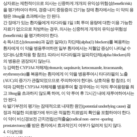
상자료는 제한적이므로 의사는 신중하게 개개의 유익성/위험성(benefit/risk)
을 평가하여야 하며, 경증 내지 중등증의 간기능 장애 환자에서는 이 약의 용
량은 10mg을 초과해서는 안 된다.
간 장애가 있는 환자들에게 타다라필 1일 1회 투여 용량에 대한 이용 가능한
자료가 없으므로 처방하는 경우, 의사는 신중하게 개개의 유익성/위험성
(benefit/risk) 을 평가하여야 한다.
4) 독사조신(doxazosin)과 같은 알파(1) 차단제(alpha(1) blockers)를 복용하는
환자에게 이 약을 병용투여하면 일부 환자에서는 저혈압 증상이 나타날 수
있다[6.상호작용 항 참조]. 따라서 타다라필과 알파차단제(alpha blockers)와
의 병용은 권장되지 않는다.
5) 강력한 CYP3A4 저해제(ritonavir, saquinavir, ketoconazole, itraconazole,
erythromycin)를 복용하는 환자에게 이 약을 병용투여시 타다라필의 노출
(AUC)의 증가가 관찰되었으므로 주의하여야 한다[6. 상호작용 항 참조]. 이
약과 강력한 CYP3A4 저해제를 병용투여 할 경우에는 이 약의 투여용량을 최
고 10mg을 초과하지 않도록 하며, 이 약 투여 후 72시간 내에 재투여하여서는
안 된다.
6) 발기부전의 평가는 잠재적으로 내재한 원인(potential underlying cause) 결
정과 적절한 의료평가에 뒤이은 적절한 치료법의 확인을 포함하여야 한다.
이 약이 비신경보전 근치전립선적출술(radical non -nerve -sparing
prostatectomy)를 받은 환자에서 효과적인지 여부가 알려져 있지 않다.
4. 이상반응