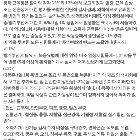
통과 근육통은 환자의 각각 5.5%와 1.3%에서 보고되었다. 염증, 근육 손상
또는 신손상에 대한 평가를 포함한 진단적 검사 결과, 의학적으로 유의한 기
존 병인의 증거는 없었다. 발기부전, 양성 전립선 비대증, 양성 전립선 비대
증/발기부전에 대한 이 약의 1일 1회 용법에서 발생률은 표 2, 3, 4에 서술하였
다. 이 약 1일 1회 사용에 대한 시험에서, 요통과 근육통의 이상반응은 일반적
으로 경증 또는 중등증 이었고, 모든 적응증에서 중단율은 <1%였다.
이 약을 투여한 모든 시험들에서 색각 변화의 빈도는 드물었다(환자의
<0.1%).
발기부전에 필요 시 복용요법에 대한 위약 -대조 임상시험들에서, 이 약을 투
여 받은 65세 이상의 환자들에게서 설사가 더욱 빈번하게 보고되었다.
(2.5%)
다음은 1일 1회 용법 또는 필요 시 용법으로 복용한 이 약의 대조 임상 시험에
서 보고된 추가적인, 덜 빈번한 이상반응( <2%)을 나타낸 것이다. 이러한 이
상반응들과 이 약의 인과적 관련성은 확실하지 않다. 이 목록에서 제외된 것
은 경미하고, 약물 사용과 관련 가능성이 없으며 정확하지 않아서 의미가 없
는 사례들이다.
- 전신 : 근무력, 안면부종, 피로, 통증, 말초 부종
- 심혈관계 : 협심증, 흉통, 저혈압, 심근경색, 기립성 저혈압, 심계항진, 실신,
빈맥
- 소화기계 : 간기능 검사 수치 비정상, 구내건조, 연하곤란, 식도염, 위염,
GGTP 증가, 묽은 변, 오심, 상복부 통증, 구토, 위식도 역류, 치질성 출혈, 직