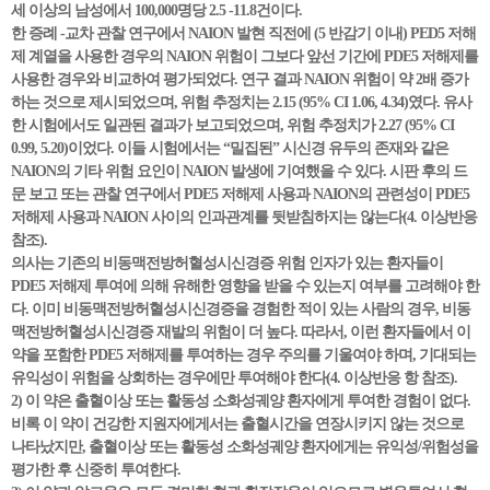
세 이상의 남성에서 100,000명당 2.5 -11.8건이다.
한 증례 -교차 관찰 연구에서 NAION 발현 직전에 (5 반감기 이내) PED5 저해
제 계열을 사용한 경우의 NAION 위험이 그보다 앞선 기간에 PDE5 저해제를
사용한 경우와 비교하여 평가되었다. 연구 결과 NAION 위험이 약 2배 증가
하는 것으로 제시되었으며, 위험 추정치는 2.15 (95% CI 1.06, 4.34)였다. 유사
한 시험에서도 일관된 결과가 보고되었으며, 위험 추정치가 2.27 (95% CI
0.99, 5.20)이었다. 이들 시험에서는 “밀집된” 시신경 유두의 존재와 같은
NAION의 기타 위험 요인이 NAION 발생에 기여했을 수 있다. 시판 후의 드
문 보고 또는 관찰 연구에서 PDE5 저해제 사용과 NAION의 관련성이 PDE5
저해제 사용과 NAION 사이의 인과관계를 뒷받침하지는 않는다(4. 이상반응
참조).
의사는 기존의 비동맥전방허혈성시신경증 위험 인자가 있는 환자들이
PDE5 저해제 투여에 의해 유해한 영향을 받을 수 있는지 여부를 고려해야 한
다. 이미 비동맥전방허혈성시신경증을 경험한 적이 있는 사람의 경우, 비동
맥전방허혈성시신경증 재발의 위험이 더 높다. 따라서, 이런 환자들에서 이
약을 포함한 PDE5 저해제를 투여하는 경우 주의를 기울여야 하며, 기대되는
유익성이 위험을 상회하는 경우에만 투여해야 한다(4. 이상반응 항 참조).
2) 이 약은 출혈이상 또는 활동성 소화성궤양 환자에게 투여한 경험이 없다.
비록 이 약이 건강한 지원자에게서는 출혈시간을 연장시키지 않는 것으로
나타났지만, 출혈이상 또는 활동성 소화성궤양 환자에게는 유익성/위험성을
평가한 후 신중히 투여한다.