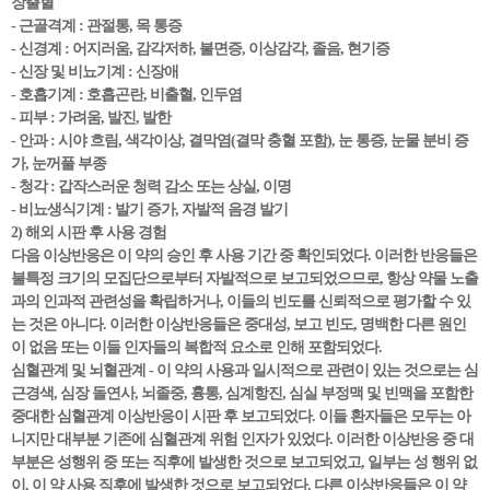
장출혈
- 근골격계 : 관절통, 목 통증
- 신경계 : 어지러움, 감각저하, 불면증, 이상감각, 졸음, 현기증
- 신장 및 비뇨기계 : 신장애
- 호흡기계 : 호흡곤란, 비출혈, 인두염
- 피부 : 가려움, 발진, 발한
- 안과 : 시야 흐림, 색각이상, 결막염(결막 충혈 포함), 눈 통증, 눈물 분비 증
가, 눈꺼풀 부종
- 청각 : 갑작스러운 청력 감소 또는 상실, 이명
- 비뇨생식기계 : 발기 증가, 자발적 음경 발기
2) 해외 시판 후 사용 경험
다음 이상반응은 이 약의 승인 후 사용 기간 중 확인되었다. 이러한 반응들은
불특정 크기의 모집단으로부터 자발적으로 보고되었으므로, 항상 약물 노출
과의 인과적 관련성을 확립하거나, 이들의 빈도를 신뢰적으로 평가할 수 있
는 것은 아니다. 이러한 이상반응들은 중대성, 보고 빈도, 명백한 다른 원인
이 없음 또는 이들 인자들의 복합적 요소로 인해 포함되었다.
심혈관계 및 뇌혈관계 - 이 약의 사용과 일시적으로 관련이 있는 것으로는 심
근경색, 심장 돌연사, 뇌졸중, 흉통, 심계항진, 심실 부정맥 및 빈맥을 포함한
중대한 심혈관계 이상반응이 시판 후 보고되었다. 이들 환자들은 모두는 아
니지만 대부분 기존에 심혈관계 위험 인자가 있었다. 이러한 이상반응 중 대
부분은 성행위 중 또는 직후에 발생한 것으로 보고되었고, 일부는 성 행위 없
이, 이 약 사용 직후에 발생한 것으로 보고되었다. 다른 이상반응들은 이 약