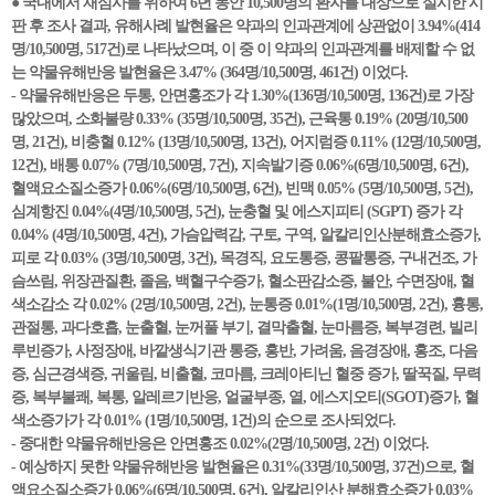
● 국내에서 재심사를 위하여 6년 동안 10,500명의 환자를 대상으로 실시한 시
판 후 조사 결과, 유해사례 발현율은 약과의 인과관계에 상관없이 3.94%(414
명/10,500명, 517건)로 나타났으며, 이 중 이 약과의 인과관계를 배제할 수 없
는 약물유해반응 발현율은 3.47% (364명/10,500명, 461건) 이었다.
- 약물유해반응은 두통, 안면홍조가 각 1.30%(136명/10,500명, 136건)로 가장
많았으며, 소화불량 0.33% (35명/10,500명, 35건), 근육통 0.19% (20명/10,500
명, 21건), 비충혈 0.12% (13명/10,500명, 13건), 어지럼증 0.11% (12명/10,500명,
12건), 배통 0.07% (7명/10,500명, 7건), 지속발기증 0.06%(6명/10,500명, 6건),
혈액요소질소증가 0.06%(6명/10,500명, 6건), 빈맥 0.05% (5명/10,500명, 5건),
심계항진 0.04%(4명/10,500명, 5건), 눈충혈 및 에스지피티 (SGPT) 증가 각
0.04% (4명/10,500명, 4건), 가슴압력감, 구토, 구역, 알칼리인산분해효소증가,
피로 각 0.03% (3명/10,500명, 3건), 목경직, 요도통증, 콩팥통증, 구내건조, 가
슴쓰림, 위장관질환, 졸음, 백혈구수증가, 혈소판감소증, 불안, 수면장애, 혈
색소감소 각 0.02% (2명/10,500명, 2건), 눈통증 0.01%(1명/10,500명, 2건), 흉통,
관절통, 과다호흡, 눈출혈, 눈꺼풀 부기, 결막출혈, 눈마름증, 복부경련, 빌리
루빈증가, 사정장애, 바깥생식기관 통증, 홍반, 가려움, 음경장애, 홍조, 다음
증, 심근경색증, 귀울림, 비출혈, 코마름, 크레아티닌 혈중 증가, 딸꾹질, 무력
증, 복부불쾌, 복통, 알레르기반응, 얼굴부종, 열, 에스지오티(SGOT)증가, 혈
색소증가가 각 0.01% (1명/10,500명, 1건)의 순으로 조사되었다.
- 중대한 약물유해반응은 안면홍조 0.02%(2명/10,500명, 2건) 이었다.
- 예상하지 못한 약물유해반응 발현율은 0.31%(33명/10,500명, 37건)으로, 혈
액요소질소증가 0.06%(6명/10,500명, 6건), 알칼리인산 분해효소증가 0.03%