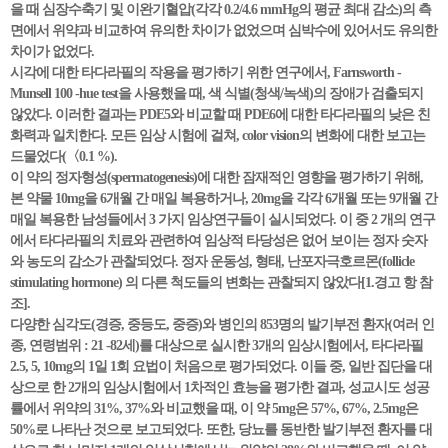
을 때 심장수축기 및 이완기혈압(각각 0.2/4.6 mmHg의 평균 최대 감소)의 측
면에서 위약과 비교하여 유의한 차이가 없었으며 심박수에 있어서도 유의한
차이가 없었다.
시각에 대한 타다라필의 작용을 평가하기 위한 연구에서, Farnsworth -
Munsell 100 -hue test을 사용했을 때, 색 식별(청색/녹색)의 장애가 검출되지
않았다. 이러한 결과는 PDE5와 비교할 때 PDE6에 대한 타다라필의 낮은 친
화력과 일치한다. 모든 임상 시험에 걸쳐, color vision의 변화에 대한 보고는
드물었다(〈0.1 %).
이 약의 정자형성(spermatogenesis)에 대한 잠재적인 영향을 평가하기 위해,
본 약물 10mg을 6개월 간 매일 복용하거나, 20mg을 각각 6개월 또는 9개월 간
매일 복용한 남성들에서 3 가지 임상연구들이 실시되었다. 이 중 2 개의 연구
에서 타다라필의 치료와 관련하여 임상적 타당성은 없어 보이는 정자 숫자
와 농도의 감소가 관찰되었다. 정자 운동성, 형태, 난포자극호르몬(follicle
stimulating hormone) 의 다른 척도들의 변화는 관찰되지 않았다[1.경고 항 참
조].
다양한 심각도(경증, 중등도, 중증)와 병인의 853명의 발기부전 환자(여러 인
종, 연령범위 : 21 -82세)를 대상으로 실시한 3개의 임상시험에서, 타다라필
2.5, 5, 10mg의 1일 1회 요법이 처음으로 평가되었다. 이들 중, 일반 집단을 대
상으로 한 2개의 임상시험에서 1차적인 효능을 평가한 결과, 성교시도 성공
률에서 위약의 31%, 37%와 비교했을 때, 이 약 5mg은 57%, 67%, 2.5mg은
50%로 나타난 것으로 보고되었다. 또한, 당뇨를 동반한 발기부전 환자를 대