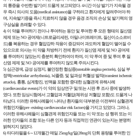
의 통증을 수반한 발기)이 드물게 보고되었다. 4시간 이상 발기가 지속될 경
우 즉시 의사의 도움(medical assistance)을 구하라고 환자에게 알려주어야 하
며, 지속발기증을 즉시 치료하지 않을 경우 음경 조직의 손상 및 발기력의 영
구상실을 초래할 수 있다.
4) 이 약을 투여하기 전이나 투여하는 동안 및 투여한 후 모든 형태의 질산염
제제 또는 NO 공여제(니트로글리세린, 아밀나이트레이트, 질산이소소르비
드)를 복용하는 경우 혈압강하 작용이 증강되어 과도하게 혈압이 떨어질 수
있으므로 의사는 이 약을 처방하기 전에 환자가 질산염 제제 및 NO 공여제
를 투여하지 않았는지 충분히 확인하여야 하며, 이 약 투여 중 및 투여 후 질
산염 제제 및 NO 공여제를 투여하지 않도록 주의시킨다.
5) 심근경색, 급성 심정지, 불안정한 협심증(unstable angina pectoris), 심실 부
정맥(ventricular arrhythmia), 뇌졸중, 및 일과성 허혈성 발작(transient ischemic
attacks), 흉통, 심계항진, 빈맥을 포함한 중대한 심혈관계 유해사례
(cardiovascular events)가 이 약의 임상연구 및/또는 시판 후 조사 중에 발생하
였다. 또한 임상시험에서 고혈압과 저혈압(체위성 저혈압 포함)도 드물게 나
타났다. 이러한 유해사례들이 나타난 환자들의 대부분은 이전부터 심혈관계
위험인자들(pre -existing cardiovascular risk factors)을 가지고 있었다. 그러나,
이러한 유해사례들이 심혈관계 위험인자들 또는 이 약 또는 성 행위 또는 이
러한 인자들의 조합 또는 다른 인자 등과 직접적인 연관이 있는지는 분명히
밝혀지지 않았다.
6) 타다라필을 6～12개월간 매일 25mg/kg/일(20mg의 단회 용량을 투여한 인