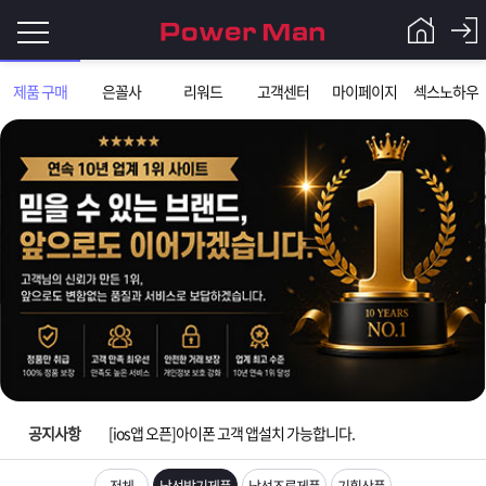
로
제품 구매
은꼴사
리워드
고객센터
마이페이지
섹스노하우
그
로
그
인
인
회
이
원
가
필
입
Q&A
입금확인이 안되는 상황을 대비해 꼭 입금후 고객센터 연락바랍니다.
요
파
[2026구정 연휴]설 연휴 배송 및 휴무 안내
합
워
제
[운송장번호 조회법]배송조회 및 국내 택배업체 운송장 조회 하는법
니
맨
품
은
다.
공지사항
[ios앱 오픈]아이폰 고객 앱설치 가능합니다.
[무인택배함 이용 안내] 집 밖에 주소로 택배 받기
전체
남성발기제품
남성조루제품
기획상품