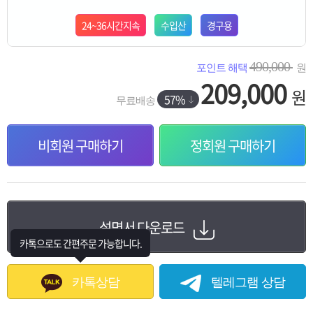
24~36시간지속
수입산
경구용
490,000
포인트 해택
원
209,000
원
57%
무료배송
비회원 구매하기
정회원 구매하기
설명서 다운로드
카톡으로도 간편주문 가능합니다.
카톡상담
텔레그램 상담