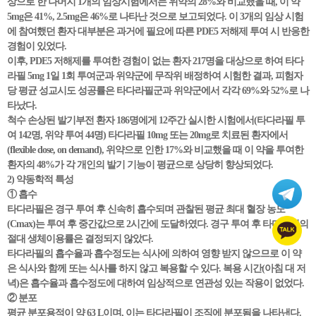
상으로 한 나머지 1개의 임상시험에서는 위약의 28%와 비교했을 때, 이 약
5mg은 41%, 2.5mg은 46%로 나타난 것으로 보고되었다. 이 3개의 임상 시험
에 참여했던 환자 대부분은 과거에 필요에 따른 PDE5 저해제 투여 시 반응한
경험이 있었다.
이후, PDE5 저해제를 투여한 경험이 없는 환자 217명을 대상으로 하여 타다
라필 5mg 1일 1회 투여군과 위약군에 무작위 배정하여 시험한 결과, 피험자
당 평균 성교시도 성공률은 타다라필군과 위약군에서 각각 69%와 52%로 나
타났다.
척수 손상된 발기부전 환자 186명에게 12주간 실시한 시험에서(타다라필 투
여 142명, 위약 투여 44명) 타다라필 10mg 또는 20mg로 치료된 환자에서
(flexible dose, on demand), 위약으로 인한 17%와 비교했을 때 이 약을 투여한
환자의 48%가 각 개인의 발기 기능이 평균으로 상당히 향상되었다.
2) 약동학적 특성
① 흡수
타다라필은 경구 투여 후 신속히 흡수되며 관찰된 평균 최대 혈장 농도
(Cmax)는 투여 후 중간값으로 2시간에 도달하였다. 경구 투여 후 타다라필의
절대 생체이용률은 결정되지 않았다.
타다라필의 흡수율과 흡수정도는 식사에 의하여 영향 받지 않으므로 이 약
은 식사와 함께 또는 식사를 하지 않고 복용할 수 있다. 복용 시간(아침 대 저
녁)은 흡수율과 흡수정도에 대하여 임상적으로 연관성 있는 작용이 없었다.
② 분포
평균 분포용적이 약 63 L이며, 이는 타다라필이 조직에 분포됨을 나타낸다.