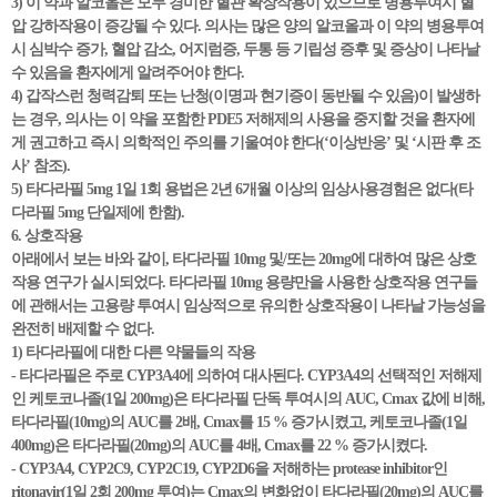
3) 이 약과 알코올은 모두 경미한 혈관 확장작용이 있으므로 병용투여시 혈
압 강하작용이 증강될 수 있다. 의사는 많은 양의 알코올과 이 약의 병용투여
시 심박수 증가, 혈압 감소, 어지럼증, 두통 등 기립성 증후 및 증상이 나타날
수 있음을 환자에게 알려주어야 한다.
4) 갑작스런 청력감퇴 또는 난청(이명과 현기증이 동반될 수 있음)이 발생하
는 경우, 의사는 이 약을 포함한 PDE5 저해제의 사용을 중지할 것을 환자에
게 권고하고 즉시 의학적인 주의를 기울여야 한다(‘이상반응’ 및 ‘시판 후 조
사’ 참조).
5) 타다라필 5mg 1일 1회 용법은 2년 6개월 이상의 임상사용경험은 없다(타
다라필 5mg 단일제에 한함).
6. 상호작용
아래에서 보는 바와 같이, 타다라필 10mg 및/또는 20mg에 대하여 많은 상호
작용 연구가 실시되었다. 타다라필 10mg 용량만을 사용한 상호작용 연구들
에 관해서는 고용량 투여시 임상적으로 유의한 상호작용이 나타날 가능성을
완전히 배제할 수 없다.
1) 타다라필에 대한 다른 약물들의 작용
- 타다라필은 주로 CYP3A4에 의하여 대사된다. CYP3A4의 선택적인 저해제
인 케토코나졸(1일 200mg)은 타다라필 단독 투여시의 AUC, Cmax 값에 비해,
타다라필(10mg)의 AUC를 2배, Cmax를 15 % 증가시켰고, 케토코나졸(1일
400mg)은 타다라필(20mg)의 AUC를 4배, Cmax를 22 % 증가시켰다.
- CYP3A4, CYP2C9, CYP2C19, CYP2D6을 저해하는 protease inhibitor인
ritonavir(1일 2회 200mg 투여)는 Cmax의 변화없이 타다라필(20mg)의 AUC를