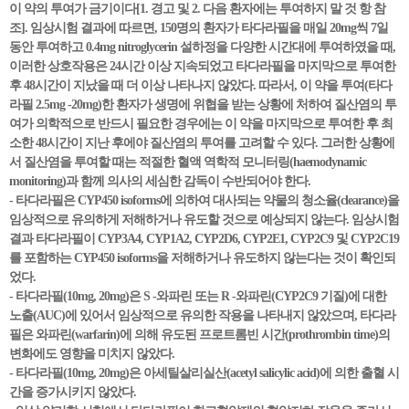
이 약의 투여가 금기이다[1. 경고 및 2. 다음 환자에는 투여하지 말 것 항 참
조]. 임상시험 결과에 따르면, 150명의 환자가 타다라필을 매일 20mg씩 7일
동안 투여하고 0.4mg nitroglycerin 설하정을 다양한 시간대에 투여하였을 때,
이러한 상호작용은 24시간 이상 지속되었고 타다라필을 마지막으로 투여한
후 48시간이 지났을 때 더 이상 나타나지 않았다. 따라서, 이 약을 투여(타다
라필 2.5mg -20mg)한 환자가 생명에 위협을 받는 상황에 처하여 질산염의 투
여가 의학적으로 반드시 필요한 경우에는 이 약을 마지막으로 투여한 후 최
소한 48시간이 지난 후에야 질산염의 투여를 고려할 수 있다. 그러한 상황에
서 질산염을 투여할 때는 적절한 혈액 역학적 모니터링(haemodynamic
monitoring)과 함께 의사의 세심한 감독이 수반되어야 한다.
- 타다라필은 CYP450 isoforms에 의하여 대사되는 약물의 청소율(clearance)을
임상적으로 유의하게 저해하거나 유도할 것으로 예상되지 않는다. 임상시험
결과 타다라필이 CYP3A4, CYP1A2, CYP2D6, CYP2E1, CYP2C9 및 CYP2C19
를 포함하는 CYP450 isoforms을 저해하거나 유도하지 않는다는 것이 확인되
었다.
- 타다라필(10mg, 20mg)은 S -와파린 또는 R -와파린(CYP2C9 기질)에 대한
노출(AUC)에 있어서 임상적으로 유의한 작용을 나타내지 않았으며, 타다라
필은 와파린(warfarin)에 의해 유도된 프로트롬빈 시간(prothrombin time)의
변화에도 영향을 미치지 않았다.
- 타다라필(10mg, 20mg)은 아세틸살리실산(acetyl salicylic acid)에 의한 출혈 시
간을 증가시키지 않았다.