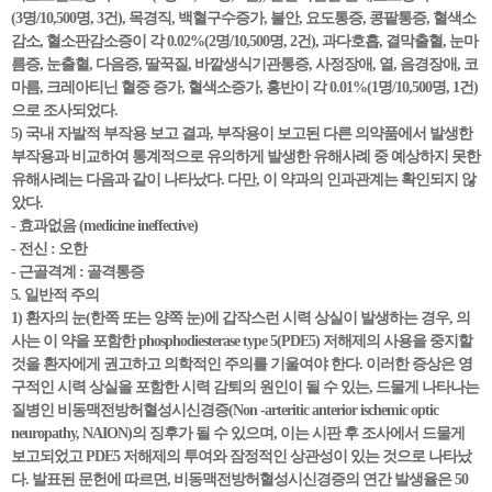
(3명/10,500명, 3건), 목경직, 백혈구수증가, 불안, 요도통증, 콩팥통증, 혈색소
감소, 혈소판감소증이 각 0.02%(2명/10,500명, 2건), 과다호흡, 결막출혈, 눈마
름증, 눈출혈, 다음증, 딸꾹질, 바깥생식기관통증, 사정장애, 열, 음경장애, 코
마름, 크레아티닌 혈중 증가, 혈색소증가, 홍반이 각 0.01%(1명/10,500명, 1건)
으로 조사되었다.
5) 국내 자발적 부작용 보고 결과, 부작용이 보고된 다른 의약품에서 발생한
부작용과 비교하여 통계적으로 유의하게 발생한 유해사례 중 예상하지 못한
유해사례는 다음과 같이 나타났다. 다만, 이 약과의 인과관계는 확인되지 않
았다.
- 효과없음 (medicine ineffective)
- 전신 : 오한
- 근골격계 : 골격통증
5. 일반적 주의
1) 환자의 눈(한쪽 또는 양쪽 눈)에 갑작스런 시력 상실이 발생하는 경우, 의
사는 이 약을 포함한 phosphodiesterase type 5(PDE5) 저해제의 사용을 중지할
것을 환자에게 권고하고 의학적인 주의를 기울여야 한다. 이러한 증상은 영
구적인 시력 상실을 포함한 시력 감퇴의 원인이 될 수 있는, 드물게 나타나는
질병인 비동맥전방허혈성시신경증(Non -arteritic anterior ischemic optic
neuropathy, NAION)의 징후가 될 수 있으며, 이는 시판 후 조사에서 드물게
보고되었고 PDE5 저해제의 투여와 잠정적인 상관성이 있는 것으로 나타났
다. 발표된 문헌에 따르면, 비동맥전방허혈성시신경증의 연간 발생율은 50