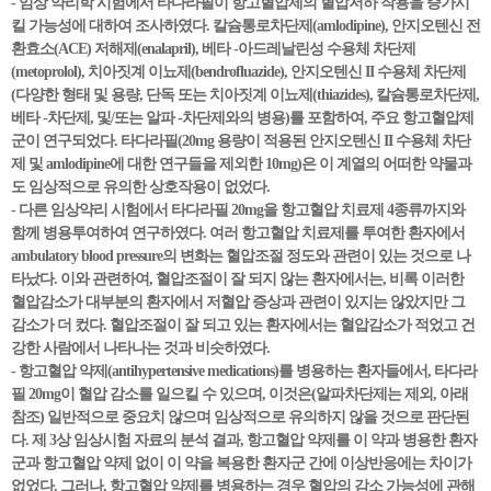
- 임상 약리학 시험에서 타다라필이 항고혈압제의 혈압저하 작용을 증가시
킬 가능성에 대하여 조사하였다. 칼슘통로차단제(amlodipine), 안지오텐신 전
환효소(ACE) 저해제(enalapril), 베타 -아드레날린성 수용체 차단제
(metoprolol), 치아짓계 이뇨제(bendrofluazide), 안지오텐신 II 수용체 차단제
(다양한 형태 및 용량, 단독 또는 치아짓계 이뇨제(thiazides), 칼슘통로차단제,
베타 -차단제, 및/또는 알파 -차단제와의 병용)를 포함하여, 주요 항고혈압제
군이 연구되었다. 타다라필(20mg 용량이 적용된 안지오텐신 II 수용체 차단
제 및 amlodipine에 대한 연구들을 제외한 10mg)은 이 계열의 어떠한 약물과
도 임상적으로 유의한 상호작용이 없었다.
- 다른 임상약리 시험에서 타다라필 20mg을 항고혈압 치료제 4종류까지와
함께 병용투여하여 연구하였다. 여러 항고혈압 치료제를 투여한 환자에서
ambulatory blood pressure의 변화는 혈압조절 정도와 관련이 있는 것으로 나
타났다. 이와 관련하여, 혈압조절이 잘 되지 않는 환자에서는, 비록 이러한
혈압감소가 대부분의 환자에서 저혈압 증상과 관련이 있지는 않았지만 그
감소가 더 컸다. 혈압조절이 잘 되고 있는 환자에서는 혈압감소가 적었고 건
강한 사람에서 나타나는 것과 비슷하였다.
- 항고혈압 약제(antihypertensive medications)를 병용하는 환자들에서, 타다라
필 20mg이 혈압 감소를 일으킬 수 있으며, 이것은(알파차단제는 제외, 아래
참조) 일반적으로 중요치 않으며 임상적으로 유의하지 않을 것으로 판단된
다. 제 3상 임상시험 자료의 분석 결과, 항고혈압 약제를 이 약과 병용한 환자
군과 항고혈압 약제 없이 이 약을 복용한 환자군 간에 이상반응에는 차이가
없었다. 그러나, 항고혈압 약제를 병용하는 경우 혈압의 감소 가능성에 관해