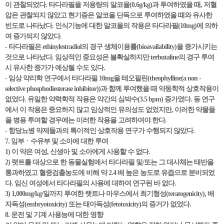
이 관찰되었다. 타다라필을 저용량의 알코올(0.6g/kg)과 투여하였을 때, 저혈
압은 관찰되지 않았고 현기증은 알코올 단독으로 투여하였을 때와 유사한
빈도로 나타났다. 인식기능에 대한 알코올의 작용은 타다라필(10mg)에 의하
여 증가되지 않았다.
- 타다라필은 ethinylestradiol의 경구 생체이용률(bioavailability)을 증가시키는
것으로 나타났다. 임상적인 중요성은 불확실하지만 terbutaline의 경구 투여
시 유사한 증가가 예상될 수도 있다.
- 임상 약리학 연구에서 타다라필 10mg을 테오필린(theophylline(a non -
selective phosphodiesterase inhibitor))과 함께 투여했을 때 약동학적 상호작용이
없었다. 유일한 약력학적 작용은 약간의 심박수(3.5 bpm) 증가였다. 동 연구
에서 이 작용은 중요하지 않고 임상적인 유의성도 없었지만, 이러한 약물들
을 병용 투여할 경우에는 이러한 작용을 고려하여야 한다.
- 항당뇨병 약제들과의 특이적인 상호작용 연구가 수행되지 않았다.
7. 임부ㆍ수유부 및 소아에 대한 투여
1) 이 약은 여성, 신생아 및 소아에게 사용할 수 없다.
2) 랫트를 대상으로 한 동물실험에서 타다라필 및/또는 그 대사체는 태반을
통과하였고 혈중검출농도에 비해 약 2.4 배 높은 농도로 유즙으로 분비되었
다. 임신 여성에서 타다라필의 사용에 대하여 연구된 바 없다.
3) 1,000mg/kg/일까지 투여한 랫트나 마우스에서 최기형성(teratogenicity), 배
자독성(embryotoxicity) 또는 태아독성(fetotoxicity)의 증거가 없었다.
8. 운전 및 기계 사용능에 대한 영향