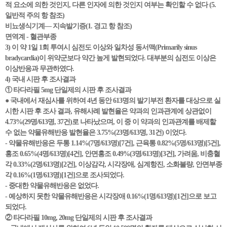
적 요소에 의한 것인지, 다른 인자에 의한 것인지 여부는 확인할 수 없다 (5.
일반적 주의 항 참조)
비뇨생식기계— 지속발기증(1. 경고 항 참조)
면역계 - 혈관부종
3) 이 약 1일 1회 투여시 심전도 이상와 일차성 동서맥(Primarily sinus
bradycardia)이 위약군보다 약간 높게 발현되었다. 대부분의 심전도 이상은
이상반응과 무관하였다.
4) 국내 시판 후 조사결과
① 타다라필 5mg 단일제의 시판 후 조사결과
● 국내에서 재심사를 위하여 4년 동안 613명의 발기부전 환자를 대상으로 실
시한 시판 후 조사 결과, 유해사례 발현율은 약과의 인과관계에 상관없이
4.73%(29명/613명, 37건)로 나타났으며, 이 중 이 약과의 인과관계를 배제할
수 없는 약물유해반응 발현율은 3.75%(23명/613명, 31건) 이었다.
- 약물유해반응은 두통 1.14%(7명/613명)[7건], 근육통 0.82%(5명/613명)[5건],
홍조 0.65%(4명/613명)[4건], 안면홍조 0.49%(3명/613명)[3건], 가려움, 비충혈
각 0.33%(2명/613명)[2건], 이상감각, 시각장애, 심계항진, 소화불량, 안면부종
각 0.16%(1명/613명)[1건]으로 조사되었다.
- 중대한 약물유해반응은 없었다.
- 예상하지 못한 약물유해반응은 시각장애 0.16%(1명/613명)[1건]으로 보고
되었다.
② 타다라필 10mg, 20mg 단일제의 시판 후 조사결과