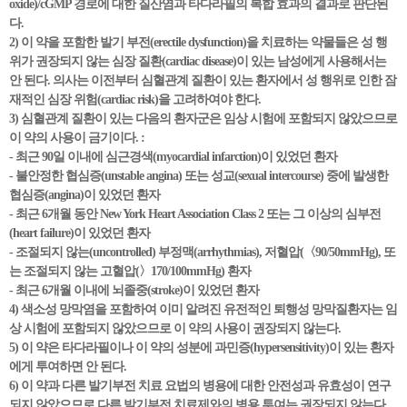
oxide)/cGMP 경로에 대한 질산염과 타다라필의 복합 효과의 결과로 판단된
다.
2) 이 약을 포함한 발기 부전(erectile dysfunction)을 치료하는 약물들은 성 행
위가 권장되지 않는 심장 질환(cardiac disease)이 있는 남성에게 사용해서는
안 된다. 의사는 이전부터 심혈관계 질환이 있는 환자에서 성 행위로 인한 잠
재적인 심장 위험(cardiac risk)을 고려하여야 한다.
3) 심혈관계 질환이 있는 다음의 환자군은 임상 시험에 포함되지 않았으므로
이 약의 사용이 금기이다. :
- 최근 90일 이내에 심근경색(myocardial infarction)이 있었던 환자
- 불안정한 협심증(unstable angina) 또는 성교(sexual intercourse) 중에 발생한
협심증(angina)이 있었던 환자
- 최근 6개월 동안 New York Heart Association Class 2 또는 그 이상의 심부전
(heart failure)이 있었던 환자
- 조절되지 않는(uncontrolled) 부정맥(arrhythmias), 저혈압(〈90/50mmHg), 또
는 조절되지 않는 고혈압(〉170/100mmHg) 환자
- 최근 6개월 이내에 뇌졸중(stroke)이 있었던 환자
4) 색소성 망막염을 포함하여 이미 알려진 유전적인 퇴행성 망막질환자는 임
상 시험에 포함되지 않았으므로 이 약의 사용이 권장되지 않는다.
5) 이 약은 타다라필이나 이 약의 성분에 과민증(hypersensitivity)이 있는 환자
에게 투여하면 안 된다.
6) 이 약과 다른 발기부전 치료 요법의 병용에 대한 안전성과 유효성이 연구
되지 않았으므로 다른 발기부전 치료제와의 병용 투여는 권장되지 않는다.