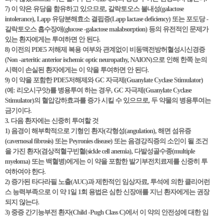
7) 이 약은 유당을 함유하고 있으므로, 갈락토오스 불내성(galactose
intolerance), Lapp 유당분해효소 결핍증(Lapp lactase deficiency) 또는 포도당 -
갈락토오스 흡수장애(glucose -galactose malabsorption) 등의 유전적인 문제가
있는 환자에게는 투여하면 안 된다.
8) 이전의 PDE5 저해제 복용 여부와 관계없이 비동맥전방허혈성시신경증
(Non -arteritic anterior ischemic optic neuropathy, NAION)으로 인해 한쪽 눈의
시력이 손실된 환자에게는 이 약을 투여하면 안 된다.
9) 이 약을 포함한 PDE5저해제와 GC 자극제(Guanylate Cyclase Stimulator)
(예: 리오시구앗)를 병용투여 하는 경우, GC 자극제(Guanylate Cyclase
Stimulator)의 혈압강하효과를 증가 시킬 수 있으므로, 두 약물의 병용투여는
금기이다.
3. 다음 환자에는 신중히 투여할 것
1) 음경이 해부학적으로 기형인 환자(각형성(angulation), 해면 섬유증
(cavernosal fibrosis) 또는 Peyronies disease) 또는 음경강직증의 소인이 될 조건
을 가진 환자(겸상적혈구빈혈(sickle cell anemia), 다발성골수종(multiple
myeloma) 또는 백혈병)에게는 이 약을 포함한 발기부전치료제를 신중히 투
여하여야 한다.
2) 증가된 타다라필 노출(AUC)과 제한적인 임상자료, 투석에 의한 클리어런
스 능력부족으로 이 약 1일 1회 용법은 심한 신장애를 지닌 환자에게는 권장
되지 않는다.
3) 중증 간기능부전 환자(Child -Pugh Class C)에서 이 약의 안전성에 대한 임