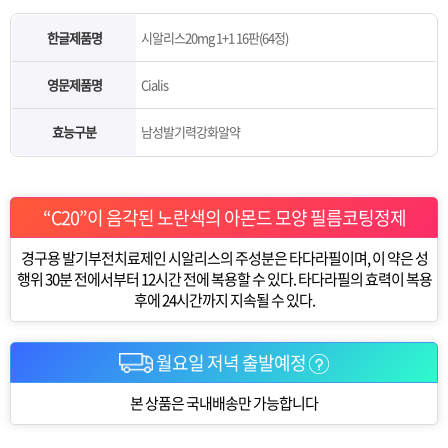
한글제품명
시알리스20mg 1+1 16판(64정)
영문제품명
Cialis
효능구분
남성발기력강화알약
“C20”이 음각된 노란색의 아몬드 모양 필름코팅정제
경구용 발기부전치료제인 시알리스의 주성분은 타다라필이며, 이 약은 성
행위 30분 전에서부터 12시간 전에 복용할 수 있다. 타다라필의 효력이 복용
후에 24시간까지 지속될 수 있다.
월요일 저녁 출발예정
본 상품은 국내배송만 가능합니다