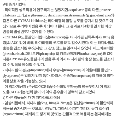
2배 증가시켰다.
- 특이적인 상호작용이 연구되지는 않았지만, saquinavir 등의 다른 protease
inhibitors, 그리고 erythromycin, clarithromycin, itraconazole 및 grapefruit juice와
같은 다른 CYP3A4 inhibitors는 타다라필의 혈장 농도를 증가시킬 것으로 예
상되므로 주의하여 병용 투여 되어야 한다. 그 결과로서 4항에 열거한 이상
반응의 발생빈도가 증가될 수 있다.
- CYP3A4 유도물질인 리팜피신(rifampicin)은, 타다라필 단독투여시(10mg 용
량)의 AUC 값에 비해, 타다라필의 AUC를 88% 감소시켰다. 이는 타다라필의
효능을 감소시킬 수 있지만, 그 감소 정도는 알려지지 않았다. 페노바르비탈
(phenobarbital), 페니토인(phenytoin) 및 카르바마제핀(carbamazepine)과 같이
다른 CYP3A4 유도물질과의 병용 투여 역시 타다라필의 혈장 농도를 감소시
킬 수 있음을 예상할 수 있다.
- 타다라필의 분포(disposition)에서 수송자(transporters)의 역할(예를 들면 p -
glycoprotein)은 알려져 있지 않다. 따라서, 수송자(transporters)의 저해에 의한
약물상호 작용 가능성도 있다.
- 이 약과 제산제 (수산화마그네슘/수산화알루미늄)의 병용투여시 이 약의
노출(AUC)에는 변화 없이 이 약의 흡수율이 명백히 감소되었다.
2) 다른 약물들에 대한 타다라필의 작용
- 임상시험에서, 타다라필(5mg, 10mg과 20mg)은 질산염(nitrates)의 혈압저하
작용을 증가시키는 것으로 나타났다. 따라서, 어떠한 형태의 유기 질산염
(organic nitrate) 제제라도 정기적 및/또는 간헐적으로 복용하는 환자에게는