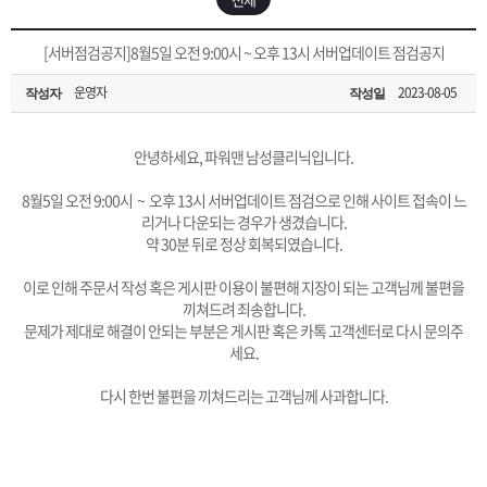
은?
구
꼴
섹
[무인택배함 이용 안내] 집 밖에 주소로 택배 받기
[서버점검공지]8월5일 오전 9:00시 ~ 오후 13시 서버업데이트 점검공지
매
사
스
고
운영자
2023-08-05
작성자
작성일
입금확인이 안되는 상황을 대비해 꼭 입금후 고객센터 연락바랍니다.
노
객
마
[2026구정 연휴]설 연휴 배송 및 휴무 안내
안녕하세요, 파워맨 남성클리닉입니다.
하
센
이
주
8월5일 오전 9:00시 ~ 오후 13시 서버업데이트 점검으로 인해 사이트 접속이 느
리거나 다운되는 경우가 생겼습니다.
우
터
페
문
약 30분 뒤로 정상 회복되였습니다.
이로 인해 주문서 작성 혹은 게시판 이용이 불편해 지장이 되는 고객님께 불편을
이
조
끼쳐드려 죄송합니다.
문제가 제대로 해결이 안되는 부분은 게시판 혹은 카톡 고객센터로 다시 문의주
세요.
지
회
다시 한번 불편을 끼쳐드리는 고객님께 사과합니다.