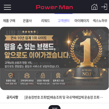
로
제품 구매
은꼴사
리워드
고객센터
마이페이지
섹스노하우
그
로
그
인
인
회
이
원
가
필
입
Q&A
요
파
입금확인이 안되는 상황을 대비해 꼭 입금후 고객센터 연락바랍니다.
합
워
제
[2026구정 연휴]설 연휴 배송 및 휴무 안내
니
맨
품
은
다.
공지사항
[운송장번호 조회법]배송조회 및 국내 택배업체 운송장 조회 하는법
[ios앱 오픈]아이폰 고객 앱설치 가능합니다.
전체