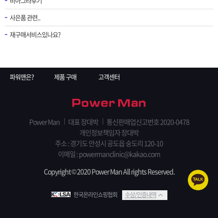
비아그라후기
사은품 관련..
재구매서비스있나요?
파워맨은?
제품 구매
고객센터
Power Man
대표 장대박
통신판매업신고번호 2020-0478
개인정보책임자 장대박
주소 : 경기도 안성시 공도읍 숭도리 120-10
이메일 : powermanclinic@kakao.com
Copyright © 2020 Power Man All rights Reserved.
한국온라인쇼핑협회
수상/인증내역