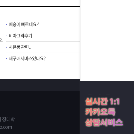
배송이 빠르네요 ^
비아그라후기
.
사은품 관련..
재구매서비스있나요?
 장대박
o.com