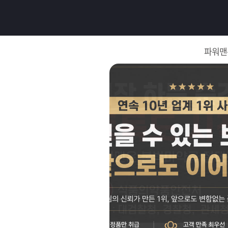
로
그
파워맨
인
로
그
인
이
회
필
원
가
요
입
Q&A
합
파
니
워
제
다.
맨
품
은