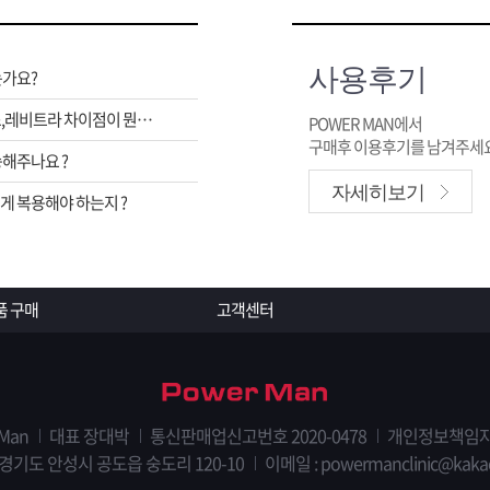
사용후기
는가요?
비아그라,시알리스,레비트라 차이점이 뭔가요 ?
POWER MAN에서
구매후 이용후기를 남겨주세요
해주나요 ?
자세히보기
 복용해야 하는지 ?
품 구매
고객센터
 Man
대표 장대박
통신판매업신고번호 2020-0478
개인정보책임자
 경기도 안성시 공도읍 숭도리 120-10
이메일 : powermanclinic@kaka