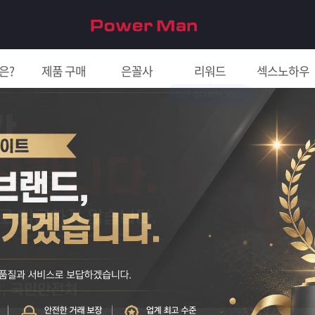
은?
제품 구매
은꼴사
리워드
섹스노하우
친구 초대하면 5천원!