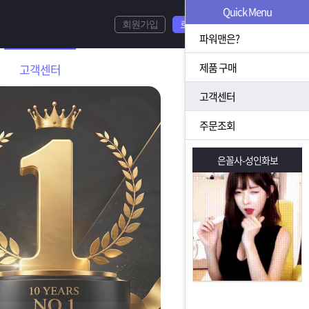
Quick Menu
회원가입
로그인
파워맨은?
제품 구매
고객센터
고객센터
주문조회
은꼴사-성인화보
은꼴사-성인화보