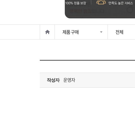
은?
구
꼴
섹
매
사
스
고
제품 구매
전체
노
객
마
하
센
이
주
우
터
페
문
운영자
작성자
이
조
지
회