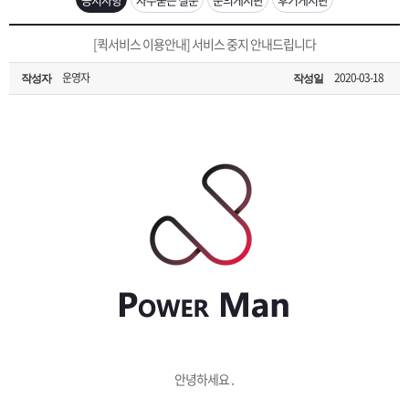
은?
구
꼴
섹
[무인택배함 이용 안내] 집 밖에 주소로 택배 받기
[퀵서비스 이용안내] 서비스 중지 안내드립니다
매
사
스
고
운영자
2020-03-18
작성자
작성일
입금확인이 안되는 상황을 대비해 꼭 입금후 고객센터 연락바랍니다.
노
객
마
[2026구정 연휴]설 연휴 배송 및 휴무 안내
하
센
이
주
우
터
페
문
이
조
지
회
안녕하세요 .