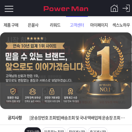
로
제품 구매
은꼴사
리워드
고객센터
마이페이지
섹스노하우
그
로
그
인
인
회
이
원
가
필
입
Q&A
요
파
입금확인이 안되는 상황을 대비해 꼭 입금후 고객센터 연락바랍니다.
합
워
제
[2026구정 연휴]설 연휴 배송 및 휴무 안내
니
맨
품
은
다.
공지사항
[운송장번호 조회법]배송조회 및 국내 택배업체 운송장 조회 하는법
[ios앱 오픈]아이폰 고객 앱설치 가능합니다.
공지사항
자주묻는 질문
문의게시판
후기게시판